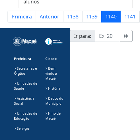
alunos
Primeira
Anterior
1138
1139
1140
1141
Ir para:
Prefeitura
Cidade
> Secretarias e
> Bem-
Órgãos
vindo a
Macaé
> Unidades de
Saúde
> História
> Assistência
> Dados do
Social
Município
> Unidades de
> Hino de
Educação
Macaé
> Serviços