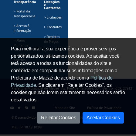
Transparência
Licitações
e
Contratos
> Portal da
Transparência
> Licitações
> Acesso à
> Contratos
informação
> Registro
> Plano
de Preços
Plurianual
Para melhorar a sua experiência e prover serviços
>
> Dados
personalizados, utilizamos cookies. Ao aceitar, você
Fornecedores
Abertos
terá acesso a todas as funcionalidades do site e
> LGPD
concorda em compartilhar suas informações com a
Prefeitura de Macaé de acordo com a
Política de
Privacidade
. Se clicar em "Rejeitar Cookies", os
Prefeitura Municipal de Macaé - Av. Presidente Sodré, 534, Centro - CEP: 27913-
cookies que não forem estritamente necessários serão
080 - Tel.: (22) 2791-9008
desativados.
Mapa do Site
Política de Privacidade
Rejeitar Cookies
Aceitar Cookies
© Desenvolvido pela Secretaria Adjunta de Ciência e Tecnologia
Meu IP: 10.18.10.99