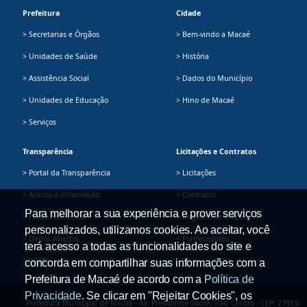
Prefeitura
Cidade
> Secretarias e Órgãos
> Bem-vindo a Macaé
> Unidades de Saúde
> História
> Assistência Social
> Dados do Município
> Unidades de Educação
> Hino de Macaé
> Serviços
Transparência
Licitações e Contratos
> Portal da Transparência
> Licitações
> Acesso à informação
> Contratos
Para melhorar a sua experiência e prover serviços
> Plano Plurianual
> Registro de Preços
personalizados, utilizamos cookies. Ao aceitar, você
> Dados Abertos
> Fornecedores
terá acesso a todas as funcionalidades do site e
> LGPD
concorda em compartilhar suas informações com a
Prefeitura de Macaé de acordo com a
Política de
Privacidade
. Se clicar em "Rejeitar Cookies", os
Prefeitura Municipal de Macaé - Av. Presidente Sodré, 534, Centro - CEP: 27913-