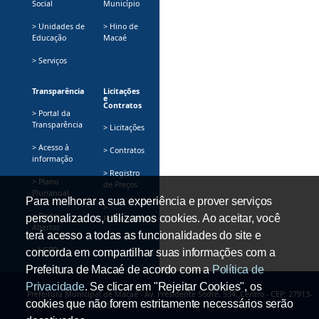
Social
Município
> Unidades de
> Hino de
Educação
Macaé
> Serviços
Transparência
Licitações
e
Contratos
> Portal da
Transparência
> Licitações
> Acesso à
> Contratos
informação
> Registro
> Plano
de Preços
Plurianual
Para melhorar a sua experiência e prover serviços
>
> Dados
personalizados, utilizamos cookies. Ao aceitar, você
Fornecedores
Abertos
terá acesso a todas as funcionalidades do site e
> LGPD
concorda em compartilhar suas informações com a
Prefeitura de Macaé de acordo com a
Política de
Privacidade
. Se clicar em "Rejeitar Cookies", os
Prefeitura Municipal de Macaé - Av. Presidente Sodré, 534, Centro - CEP: 27913-
cookies que não forem estritamente necessários serão
080 - Tel.: (22) 2791-9008