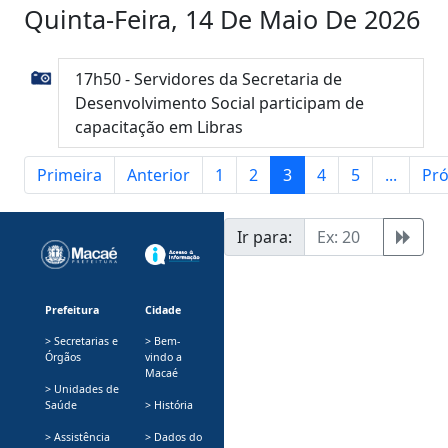
Quinta-Feira, 14 De Maio De 2026
17h50 - Servidores da Secretaria de
Desenvolvimento Social participam de
capacitação em Libras
Primeira
Anterior
1
2
3
4
5
...
Pr
Ir para:
Prefeitura
Cidade
> Secretarias e
> Bem-
Órgãos
vindo a
Macaé
> Unidades de
Saúde
> História
> Assistência
> Dados do