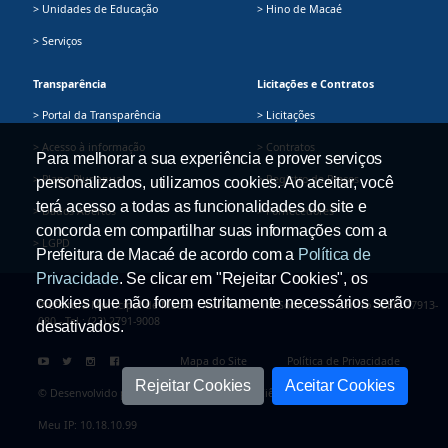
> Unidades de Educação
> Hino de Macaé
> Serviços
Transparência
Licitações e Contratos
> Portal da Transparência
> Licitações
> Acesso à informação
> Contratos
Para melhorar a sua experiência e prover serviços
> Plano Plurianual
> Registro de Preços
personalizados, utilizamos cookies. Ao aceitar, você
terá acesso a todas as funcionalidades do site e
> Dados Abertos
> Fornecedores
concorda em compartilhar suas informações com a
> LGPD
Prefeitura de Macaé de acordo com a
Política de
Privacidade
. Se clicar em "Rejeitar Cookies", os
cookies que não forem estritamente necessários serão
Prefeitura Municipal de Macaé - Av. Presidente Sodré, 534, Centro - CEP: 27913-
080 - Tel.: (22) 2791-9008
desativados.
Mapa do Site
Política de Privacidade
Rejeitar Cookies
Aceitar Cookies
© Desenvolvido pela Secretaria Adjunta de Ciência e Tecnologia
Meu IP: 10.18.10.99