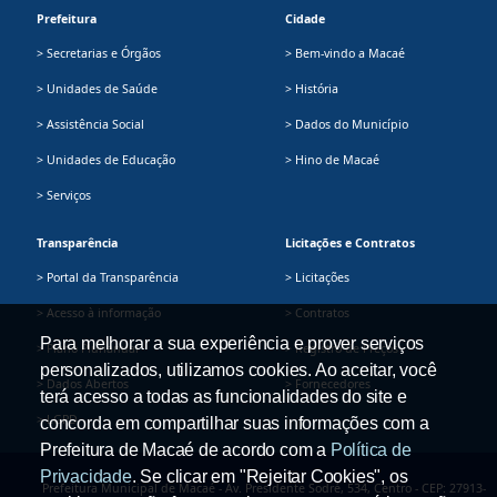
Prefeitura
Cidade
> Secretarias e Órgãos
> Bem-vindo a Macaé
> Unidades de Saúde
> História
> Assistência Social
> Dados do Município
> Unidades de Educação
> Hino de Macaé
> Serviços
Transparência
Licitações e Contratos
> Portal da Transparência
> Licitações
> Acesso à informação
> Contratos
Para melhorar a sua experiência e prover serviços
> Plano Plurianual
> Registro de Preços
personalizados, utilizamos cookies. Ao aceitar, você
> Dados Abertos
> Fornecedores
terá acesso a todas as funcionalidades do site e
> LGPD
concorda em compartilhar suas informações com a
Prefeitura de Macaé de acordo com a
Política de
Privacidade
. Se clicar em "Rejeitar Cookies", os
Prefeitura Municipal de Macaé - Av. Presidente Sodré, 534, Centro - CEP: 27913-